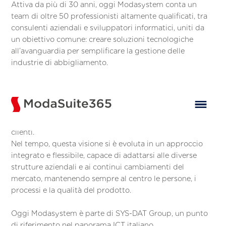
Attiva da più di 30 anni, oggi Modasystem conta un
team di oltre 50 professionisti altamente qualificati, tra
consulenti aziendali e sviluppatori informatici, uniti da
un obiettivo comune: creare soluzioni tecnologiche
all’avanguardia per semplificare la gestione delle
industrie di abbigliamento.
Il forte legame con il settore e la capacità di ascolto
permettono all'azienda di interpretare ogni esigenza e
realizzare strumenti su misura, pensati per rispondere in
modo concreto e funzionale ai bisogni quotidiani dei
clienti.
Nel tempo, questa visione si è evoluta in un approccio
integrato e flessibile, capace di adattarsi alle diverse
strutture aziendali e ai continui cambiamenti del
mercato, mantenendo sempre al centro le persone, i
processi e la qualità del prodotto.
Oggi Modasystem è parte di SYS-DAT Group, un punto
di riferimento nel panorama ICT italiano.