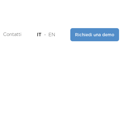
Contatti
IT
-
EN
Richiedi una demo