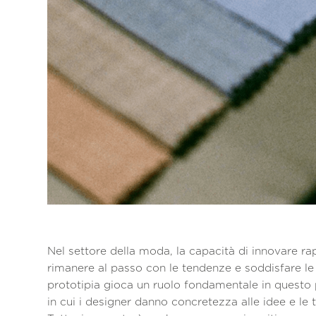
Nel settore della moda, la capacità di innovare r
rimanere al passo con le tendenze e soddisfare le a
prototipia gioca un ruolo fondamentale in questo 
in cui i designer danno concretezza alle idee e le 