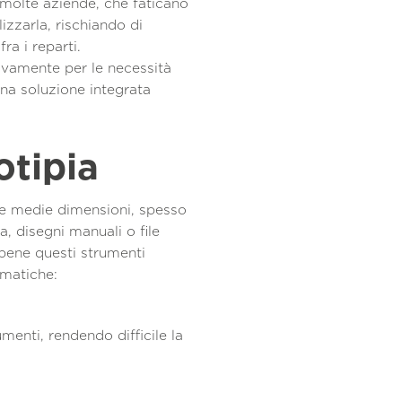
 molte aziende, che faticano
lizzarla, rischiando di
ra i reparti.
vamente per le necessità
una soluzione integrata
otipia
 e medie dimensioni, spesso
a, disegni manuali o file
bbene questi strumenti
ematiche:
menti, rendendo difficile la